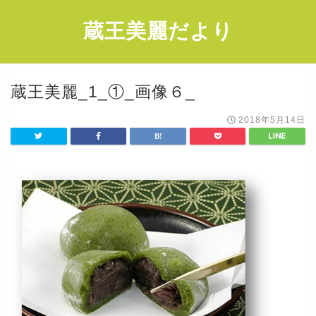
蔵王美麗だより
蔵王美麗_1_①_画像６_
2018年5月14日