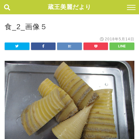
蔵王美麗だより
食_2_画像５
2018年5月14日