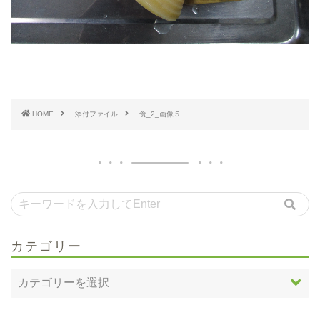
HOME
添付ファイル
食_2_画像５
カテゴリー